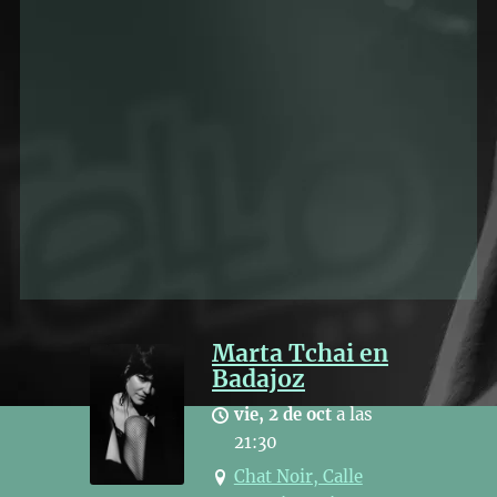
Marta Tchai en
Badajoz
vie, 2 de oct
a las
21:30
Chat Noir, Calle